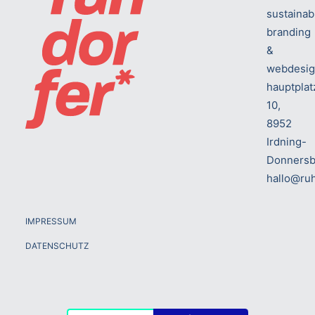
sustainab
branding
&
webdesi
hauptplat
10,
8952
Irdning-
Donnersb
hallo@ruh
IMPRESSUM
DATENSCHUTZ